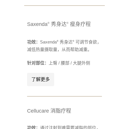
Saxenda
秀身达
瘦身疗程
®
®
功效：
Saxenda
秀身达
可调节食欲，
®
®
减低热量摄取量，从而帮助减重。
针对部位：
上臀 / 腰部 / 大腿外侧
了解更多
Cellucare 消脂
疗程
功效：
通过注射到难需要减脂的部位，