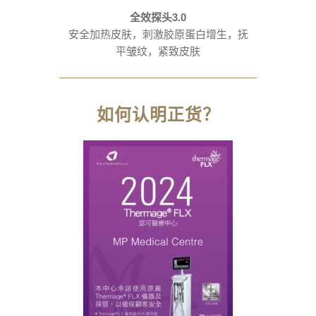
全效探头3.0
安全加热皮肤，刺激胶原蛋白增生，抚
平皱纹，紧致皮肤
如何认明正货？